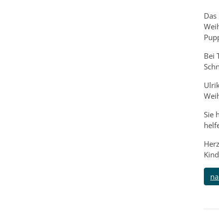
Das 
Weih
Pupp
Bei 
Schn
Ulri
Wei
Sie 
hel
Herz
Kind
na