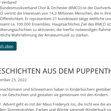
 Verband:
Bundesmusikverband Chor & Orchester (BMCO) ist der Dachverb
 vertritt die Interessen von 14,3 Millionen Menschen, die in ihr
Öffentlichkeit. Er repräsentiert 21 bundesweit tätige weltliche u
esamt ca. 100.000 Ensembles. Hauptsächliches Ziel des BMCO ist
lkerungsschichten zu aktivieren, die hierfür notwendigen Rahm
ntliche Wahrnehmung der Amateurmusik zu stärken.
ch oben
ESCHICHTEN AUS DEM PUPPENT
ember 23, 2022
nachtsmann und Schneemann haben in Kinderbüchern gestöbert
n sie Geschichten und gestalten sie gemeinsam mit den Kindern.
. Advent geht es mit der Maus Frederyck los, die nicht wie die a
ern Sonnenstrahlen, Farben und Wörter sammelt (Kinderbuch von