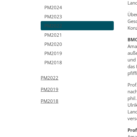
Land
PM2024
Über
PM2023
Gesc
PM2022
Konz
PM2021
BMC
PM2020
Amat
auße
PM2019
und 
PM2018
das 
pfif
PM2022
Prof
PM2019
nach
phil
PM2018
Ulri
Land
vers
Prof
Amat