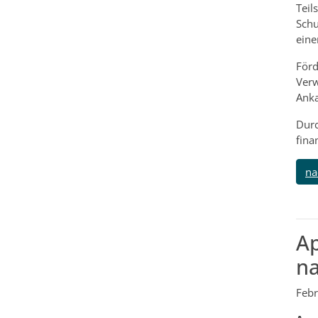
Teil
Schu
eine
Förd
Verw
Anka
Durc
fina
na
Ap
na
Febr