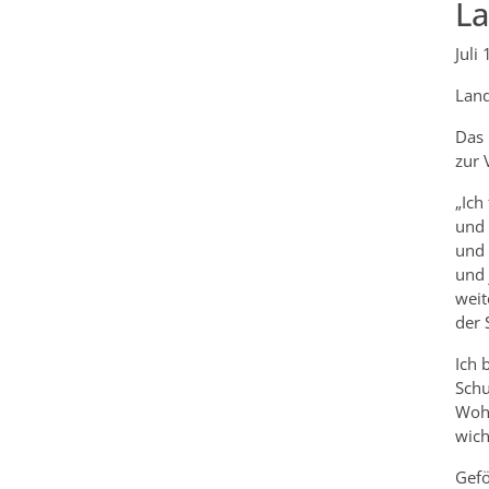
La
Juli
Land
Das 
zur 
„Ich
und 
und 
und 
weit
der 
Ich 
Schu
Wohl
wich
Gefö