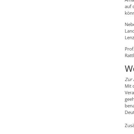
auf 
kön
Nebe
Land
Lenz
Prof
Ratt
We
Zur 
Mit 
Vera
geeh
bena
Deut
Zusä