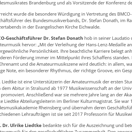
esmusikrates Brandenburg und als Vorsitzende der Konferenz d
reicht wurde die besondere Würdigung in Vertretung des BMCO
häftsführer des Bundesmusikverbands, Dr. Stefan Donath, im R
ertabends in der Evangelischen Kirche Eichwalde.
O-Geschäftsführer Dr. Stefan Donath
hob in seiner Laudatio 
eurmusik hervor: „Mit der Verleihung der Hans-Lenz-Medaille an P
rgewöhnliche Persönlichkeit. Ihre beachtliche Karriere belegt an
deren Förderung immer im Mittelpunkt ihres Schaffens standen. M
Ehrenamt und die Amateurmusikszene wird deutlich: in allem, was
fige Note, ein besonderer Rhythmus, der richtige Groove, ein Gespü
. Liedtke ist eine Unterstützerin der Amateurmusik der ersten St
 dem Abitur in Stralsund ab 1977 Musikwissenschaft an der Univer
. promoviert. Anschließend war sie mehrere Jahre lang an der Ak
ke Liedtke Abteilungsleiterin im Berliner Kulturmagistrat. Sie w
esmusikakademie Rheinsberg und übernahm deren Geschäftsführ
chiedenen Lehraufträgen ist sie seit 2017 Professorin für Musikw
. Dr. Ulrike Liedtke
bedankte sich für die Auszeichnung und bet
eurmusik für den gesellschaftlichen Zusammenhalt. Den anwese