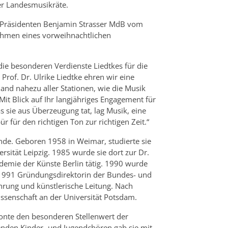
er Landesmusikräte.
-Präsidenten Benjamin Strasser MdB vom
ahmen eines vorweihnachtlichen
die besonderen Verdienste Liedtkes für die
rof. Dr. Ulrike Liedtke ehren wir eine
hand nahezu aller Stationen, wie die Musik
it Blick auf Ihr langjähriges Engagement für
 sie aus Überzeugung tat, lag Musik, eine
r für den richtigen Ton zur richtigen Zeit.“
unde. Geboren 1958 in Weimar, studierte sie
sität Leipzig. 1985 wurde sie dort zur Dr.
ademie der Künste Berlin tätig. 1990 wurde
ar 1991 Gründungsdirektorin der Bundes- und
ung und künstlerische Leitung. Nach
issenschaft an der Universität Potsdam.
onte den besonderen Stellenwert der
nden Kinder- und Jugendchören gab sie mit