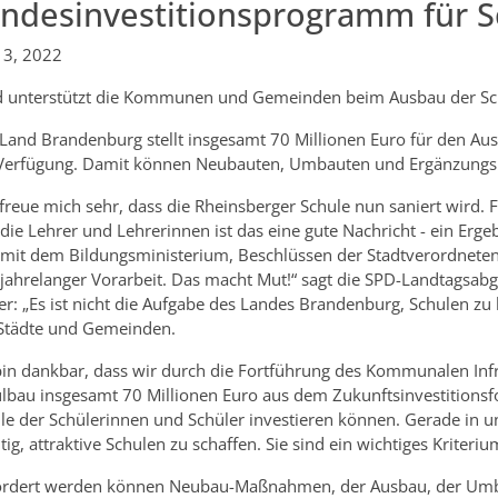
ndesinvestitionsprogramm für S
 13, 2022
 unterstützt die Kommunen und Gemeinden beim Ausbau der Schul
Land Brandenburg stellt insgesamt 70 Millionen Euro für den Aus
Verfügung. Damit können Neubauten, Umbauten und Ergänzungs
 freue mich sehr, dass die Rheinsberger Schule nun saniert wird. F
die Lehrer und Lehrerinnen ist das eine gute Nachricht - ein Er
mit dem Bildungsministerium, Beschlüssen der Stadtverordneten
jahrelanger Vorarbeit. Das macht Mut!“ sagt die SPD-Landtagsabge
er: „Es ist nicht die Aufgabe des Landes Brandenburg, Schulen zu 
Städte und Gemeinden.
bin dankbar, dass wir durch die Fortführung des Kommunalen Inf
lbau insgesamt 70 Millionen Euro aus dem Zukunftsinvestition
e der Schülerinnen und Schüler investieren können. Gerade in uns
tig, attraktive Schulen zu schaffen. Sie sind ein wichtiges Kriteri
rdert werden können Neubau-Maßnahmen, der Ausbau, der Umbau